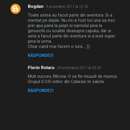
Bogdan
9 octombrie 2011 la 12:10
Toate astea au facut parte din aventura. Si a
meritat pe deplin. Nu mi-a fost tot una sa trec
prin apa pana la piept si namolul pina la
genunchi cu sculele deasupra capului, dar si
asta a facut parte din aventura si a iesit super
pina la urma.
Chiar cand mai facem o tura....:))
RĂSPUNDEȚI
Florin Rotaru
25 octombrie 2011 la 23:20
Mult succes, Mircea. O sa fie muuult de munca.
Grupul S.O.R-istilor din Calarasi te saluta.
RĂSPUNDEȚI