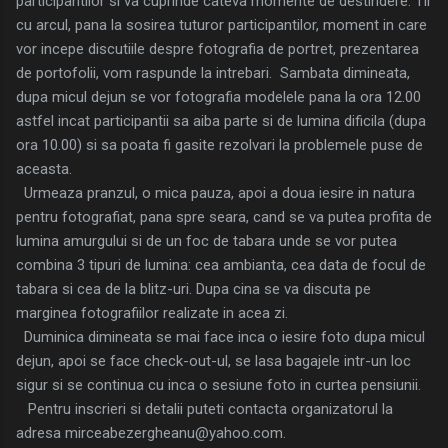
participantilor si va cuprinde cateva momente de destindere: Tir
cu arcul, pana la sosirea tuturor participantilor, moment in care
vor incepe discutiile despre fotografia de portret, prezentarea
de portofolii, vom raspunde la intrebari. Sambata dimineata,
dupa micul dejun se vor fotografia modelele pana la ora 12.00
astfel incat participantii sa aiba parte si de lumina dificila (dupa
ora 10.00) si sa poata fi gasite rezolvari la problemele puse de
aceasta.
Urmeaza pranzul, o mica pauza, apoi a doua iesire in natura
pentru fotografiat, pana spre seara, cand se va putea profita de
lumina amurgului si de un foc de tabara unde se vor putea
combina 3 tipuri de lumina: cea ambianta, cea data de focul de
tabara si cea de la blitz-uri. Dupa cina se va discuta pe
marginea fotografiilor realizate in acea zi.
Duminica dimineata se mai face inca o iesire foto dupa micul
dejun, apoi se face check-out-ul, se lasa bagajele intr-un loc
sigur si se continua cu inca o sesiune foto in curtea pensiunii.
Pentru inscrieri si detalii puteti contacta organizatorul la
adresa mirceabezergheanu@yahoo.com.