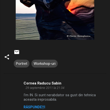
Portret
Workshop-uri
Cornea Raducu Sabin
C
29 septembrie 2011 la 21:34
o
I'm IN. Si sunt nerabdator sa gust din tehnica
m
aceasta ireprosabila.
e
RĂSPUNDEȚI