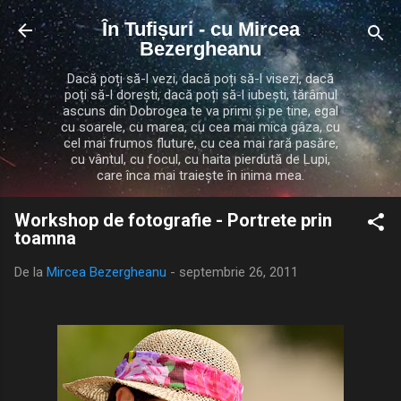
Treceți la conținutul principal
În Tufișuri - cu Mircea
Bezergheanu
Dacă poți să-l vezi, dacă poți să-l visezi, dacă
poți să-l dorești, dacă poți să-l iubești, tărâmul
ascuns din Dobrogea te va primi și pe tine, egal
cu soarele, cu marea, cu cea mai mica gâza, cu
cel mai frumos fluture, cu cea mai rară pasăre,
cu vântul, cu focul, cu haita pierdută de Lupi,
care înca mai traiește în inima mea.
Workshop de fotografie - Portrete prin
toamna
De la
Mircea Bezergheanu
-
septembrie 26, 2011