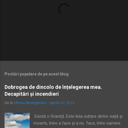
T
r
i
m
Postări populare de pe acest blog
i
t
Dobrogea de dincolo de înțelegerea mea.
e
Decapitări și incendieri
ț
i
De la
Mircea Bezergheanu
-
aprilie 22, 2013
u
n
c
Există o Graniță. Este linia subțire dintre viață și
o
moarte, între a face și a nu face, între oameni
m