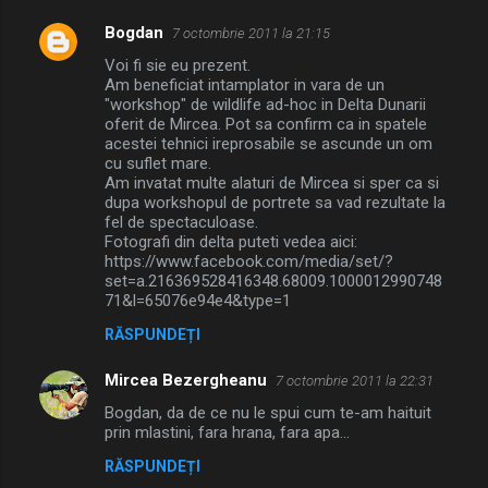
n
Bogdan
7 octombrie 2011 la 21:15
t
Voi fi sie eu prezent.
a
Am beneficiat intamplator in vara de un
"workshop" de wildlife ad-hoc in Delta Dunarii
r
oferit de Mircea. Pot sa confirm ca in spatele
i
acestei tehnici ireprosabile se ascunde un om
cu suflet mare.
i
Am invatat multe alaturi de Mircea si sper ca si
dupa workshopul de portrete sa vad rezultate la
fel de spectaculoase.
Fotografi din delta puteti vedea aici:
https://www.facebook.com/media/set/?
set=a.216369528416348.68009.1000012990748
71&l=65076e94e4&type=1
RĂSPUNDEȚI
Mircea Bezergheanu
7 octombrie 2011 la 22:31
Bogdan, da de ce nu le spui cum te-am haituit
prin mlastini, fara hrana, fara apa...
RĂSPUNDEȚI