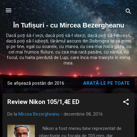
Treceți la conținutul principal
În Tufișuri - cu Mircea Bezergheanu
Dacă poți să-l vezi, dacă poți să-l visezi, dacă poți să-l dorești,
dacă poți să-l iubești, tărâmul ascuns din Dobrogea te va primi
și pe tine, egal cu soarele, cu marea, cu cea mai mica gâza, cu
cel mai frumos fluture, cu cea mai rară pasăre, cu vântul, cu
focul, cu haita pierdută de Lupi, care înca mai traiește în inima
mea.
Se afișează postări din 2016
ARATĂ-LE PE TOATE
P
o
Review Nikon 105/1,4E ED
s
t
De la
Mircea Bezergheanu
-
decembrie 08, 2016
ă
r
Nikon a fost mereu bine reprezentat de
i
obiectivele cu focala de 105 mm, dar