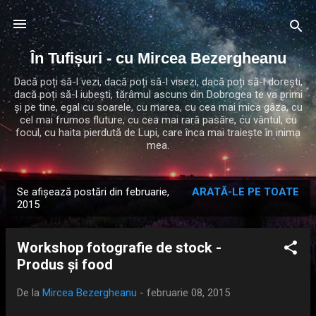
Treceți la conținutul principal
În Tufișuri - cu Mircea Bezergheanu
Dacă poți să-l vezi, dacă poți să-l visezi, dacă poți să-l dorești,
dacă poți să-l iubești, tărâmul ascuns din Dobrogea te va primi
și pe tine, egal cu soarele, cu marea, cu cea mai mica gâza, cu
cel mai frumos fluture, cu cea mai rară pasăre, cu vântul, cu
focul, cu haita pierdută de Lupi, care înca mai traiește în inima
mea.
Se afișează postări din februarie,
ARATĂ-LE PE TOATE
P
2015
o
s
Workshop fotografie de stock -
t
Produs și food
ă
r
De la
Mircea Bezergheanu
-
februarie 08, 2015
i