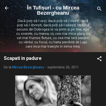
Treceți la conținutul principal
În Tufișuri - cu Mircea
Bezergheanu
Dacă poți să-l vezi, dacă poți să-l visezi, dacă
poți să-l dorești, dacă poți să-l iubești, tărâmul
ascuns din Dobrogea te va primi și pe tine, egal
cu soarele, cu marea, cu cea mai mica gâza, cu
cel mai frumos fluture, cu cea mai rară pasăre,
cu vântul, cu focul, cu haita pierdută de Lupi,
care înca mai traiește în inima mea.
Scapati in padure
De la
Mircea Bezergheanu
-
septembrie 26, 2011