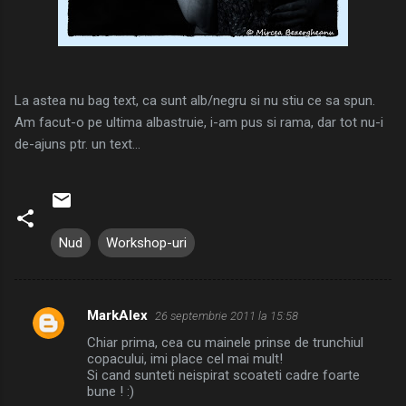
La astea nu bag text, ca sunt alb/negru si nu stiu ce sa spun.
Am facut-o pe ultima albastruie, i-am pus si rama, dar tot nu-i
de-ajuns ptr. un text...
Nud
Workshop-uri
MarkAlex
26 septembrie 2011 la 15:58
C
Chiar prima, cea cu mainele prinse de trunchiul
o
copacului, imi place cel mai mult!
m
Si cand sunteti neispirat scoateti cadre foarte
bune ! :)
e