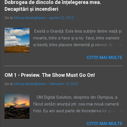
Dobrogea de dincolo de înțelegerea mea.
e
Decapitări și incendieri
ț
i
De la
Mircea Bezergheanu
-
aprilie 22, 2013
u
n
c
Există o Graniță. Este linia subțire dintre viață și
o
moarte, între a face și a nu face, între oameni
m
si bestii, între placere dementă și nevoie de
e
n
supraviețuire. Am stat zilele astea pe linie.
t
CITIȚI MAI MULTE
Martor. Am vrut să nu mă implic, dar sufletul
a
meu s-a frânt de durere. Am intervenit,
r
i
devenind la rândul meu o brută. Am vorbit limba
OM 1 - Preview. The Show Must Go On!
u
simplificată a brutelor. Trei zile am fost numai
De la
Mircea Bezergheanu
-
februarie 15, 2022
Furtună, gardian la Granița către nonuman.
Totul a început acum 4 zile, când am plecat
OM Digital Solution, desprins din Olympus, a
spre Enisala, unde urma să-l aștept până a
făcut astăzi anunțul ptr. cea mai nouă cameră
doua zi pe Bogdan Ciungara, prietenul meu din
foto. Eu am avut parte de încrederea lor și am
Brașov. Să-i arăt Dobrogea. Cum am ajuns
primit camera prototip cu ceva timp în urmă,
acolo, am urcat la Cetate, iar pe dealurile de
CITIȚI MAI MULTE
cameră la care am un firmware probabil beta,
lângă aceasta am întâlnit primul semn - un