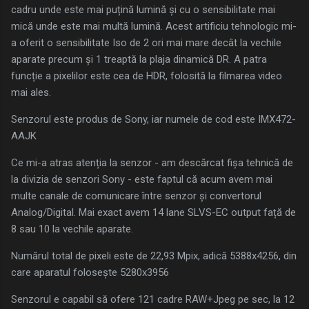
cadru unde este mai puțină lumină și cu o sensibilitate mai
mică unde este mai multă lumină. Acest artificiu tehnologic mi-
a oferit o sensibilitate Iso de 2 ori mai mare decât la vechile
aparate precum și 1 treaptă la plaja dinamică DR. A patra
funcție a pixelilor este cea de HDR, folosită la filmarea video
mai ales.
Senzorul este produs de Sony, iar numele de cod este IMX472-
AAJK
Ce mi-a atras atenția la senzor - am descărcat fișa tehnică de
la divizia de senzori Sony - este faptul că acum avem mai
multe canale de comunicare între senzor și convertorul
Analog/Digital. Mai exact avem 14 lane SLVS-EC output față de
8 sau 10 la vechile aparate.
Numărul total de pixeli este de 22,93 Mpix, adică 5388x4256, din
care aparatul folosește 5280x3956
Senzorul e capabil să ofere 121 cadre RAW+Jpeg pe sec, la 12