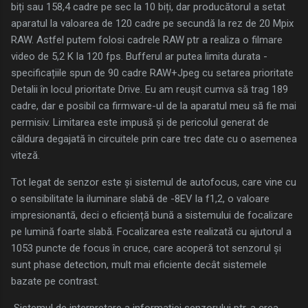
biți sau 158,4 cadre pe sec la 10 biți, dar producătorul a setat
aparatul la valoarea de 120 cadre pe secundă la rez de 20 Mpix
RAW. Astfel putem folosi cadrele RAW ptr a realiza o filmare
video de 5,2 K la 120 fps. Bufferul ar putea limita durata -
specificațiile spun de 90 cadre RAW+Jpeg cu setarea prioritate
Detalii în locul prioritate Drive. Eu am reușit cumva să trag 189
cadre, dar e posibil ca firmware-ul de la aparatul meu să fie mai
permisiv. Limitarea este impusă și de pericolul generat de
căldura degajată în circuitele prin care trec date cu o asemenea
viteză.
Tot legat de senzor este și sistemul de autofocus, care vine cu
o sensibilitate la iluminare slabă de -8EV la f1,2, o valoare
impresionantă, deci o eficiență bună a sistemului de focalizare
pe lumină foarte slabă. Focalizarea este realizată cu ajutorul a
1053 puncte de focus în cruce, care acoperă tot senzorul și
sunt phase detection, mult mai eficiente decât sistemele
bazate pe contrast.
Sistemul de interpretare a informației senzorului ptr. a crea