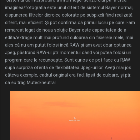
imaginea/fotografia este unul diferit de sistemul Bayer normal,
dispunerea filtrelor dicroice colorate pe subpixeli fiind realizată
diferit, mai eficient. Și pot confirma că primul lucru pe care l-am
remarcat legat de noua soluție Bayer este capacitatea de a
edita/extrage mult mai profund culoarea din fișierele mele, mai
ales că nu am putut folosi încă RAW și am avut doar opțiunea
Jpeg, păstrând RAW-ul ptr momentul când voi putea folosi un
program care le recunoaște. Sunt curios ce pot face cu RAW
după surpriza oferită de flexibilitatea Jpeg-urilor. Aveți mai jos
câteva exemple, cadrul original era fad, lipsit de culoare, și ptr.
ca eu trag Muted/neutral.