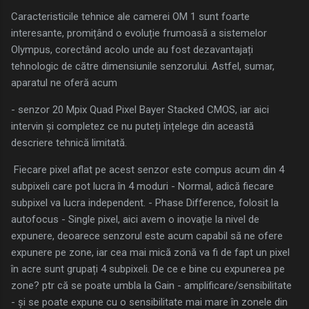
Caracteristicile tehnice ale camerei OM 1 sunt foarte
interesante, promițând o evoluție frumoasă a sistemelor
Olympus, corectând acolo unde au fost dezavantajați
tehnologic de către dimensiunile senzorului. Astfel, sumar,
aparatul ne oferă acum
- senzor 20 Mpix Quad Pixel Bayer Stacked CMOS, iar aici
intervin și completez ce nu puteți înțelege din această
descriere tehnică limitată.
Fiecare pixel aflat pe acest senzor este compus acum din 4
subpixeli care pot lucra în 4 moduri - Normal, adică fiecare
subpixel va lucra independent. - Phase Difference, folosit la
autofocus - Single pixel, aici avem o inovație la nivel de
expunere, deoarece senzorul este acum capabil să ne ofere
expunere pe zone, iar cea mai mică zonă va fi de fapt un pixel
în acre sunt grupați 4 subpixeli. De ce e bine cu expunerea pe
zone? ptr că se poate umbla la Gain - amplificare/sensibilitate
- și se poate expune cu o sensibilitate mai mare în zonele din