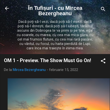
Treceți la conținutul principal
În Tufișuri - cu Mircea
Bezergheanu
Dacă poți să-l vezi, dacă poți să-l visezi, dacă
poți să-l dorești, dacă poți să-l iubești, tărâmul
ascuns din Dobrogea te va primi și pe tine, egal
cu soarele, cu marea, cu cea mai mica gâza, cu
cel mai frumos fluture, cu cea mai rară pasăre,
cu vântul, cu focul, cu haita pierdută de Lupi,
care înca mai traiește în inima mea.
OM 1 - Preview. The Show Must Go On!
De la
Mircea Bezergheanu
-
februarie 15, 2022