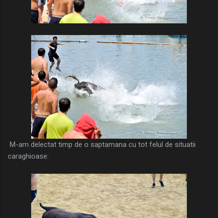
M-am delectat timp de o saptamana cu tot felul de situatii
caraghioase: