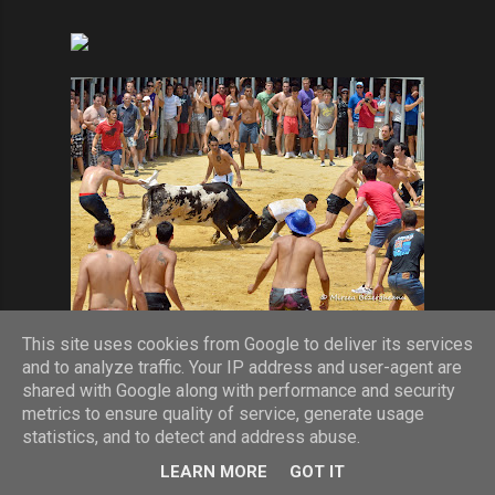
This site uses cookies from Google to deliver its services
Iar la un moment dat am intrat si eu in arena, chiar daca
and to analyze traffic. Your IP address and user-agent are
aparatul ma cam incurca sa iau curbele din scurt ; am tras
shared with Google along with performance and security
cateva cadre de aproape, dar poze cu mine in arena are Cristi,
metrics to ensure quality of service, generate usage
prietenul din Norvegia, si nu le-am primit inca de la el.
statistics, and to detect and address abuse.
LEARN MORE
GOT IT