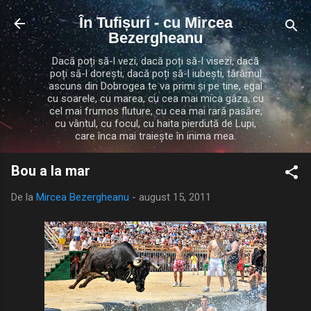
Treceți la conținutul principal
În Tufișuri - cu Mircea
Bezergheanu
Dacă poți să-l vezi, dacă poți să-l visezi, dacă
poți să-l dorești, dacă poți să-l iubești, tărâmul
ascuns din Dobrogea te va primi și pe tine, egal
cu soarele, cu marea, cu cea mai mica gâza, cu
cel mai frumos fluture, cu cea mai rară pasăre,
cu vântul, cu focul, cu haita pierdută de Lupi,
care înca mai traiește în inima mea.
Bou a la mar
De la
Mircea Bezergheanu
-
august 15, 2011