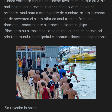
Lumea vorbea in tribune ca fusese tavalita de un taur cu 3 zile
mai inainte, dar a revenit in arena dupa o zi de pauza de
refacere. Anul asta a stat excesiv de cuminte, m-am interesat
iar de povestea ei si am aflat ca anul trecut a fost unul
dramatic - coaste rupte si ambele picioare in ghips...
Bine, asta nu a impiedicat-o sa se mai arunce de cateva ori
prin fata taurului cu nelipsitul ei costum albastru si sapca rosie;
Sa revenim la baieti: